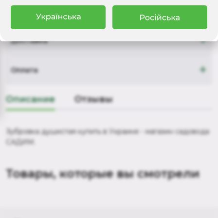
+
Доставка
+
Оплата
Описание
Отзывы
Зубровка душистая купить в Украине - магазин садовода
САДИМ.
Товары, которые вы смотрели