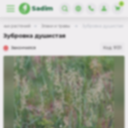
0
Sadim
вных растений
Злаки и травы
Зубровка душистая
Зубровка душистая
Закончился
Код: 9131