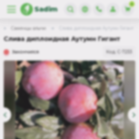
0
Sadim
Саженцы алычи
Слива диплоидная Аутумн Гигант
Слива диплоидная Аутумн Гигант
Закончился
Код: С-7233