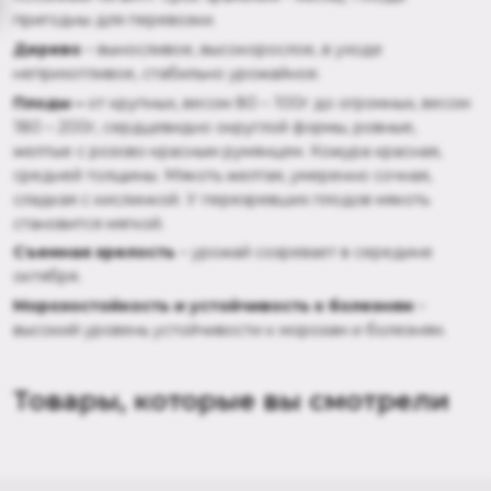
пригодны для перевозки.
Дерево
– выносливое, высокорослое, в уходе
неприхотливое, стабильно урожайное.
Плоды –
от крупных, весом 80 – 100г до огромных, весом
180 – 200г, сердцевидно округлой формы, ровные,
желтые с розово-красным румянцем. Кожура красная,
средней толщины. Мякоть желтая, умеренно сочная,
сладкая с кислинкой. У перезревших плодов мякоть
становится мягкой.
Съемн
ая зрелость
– урожай созревает в середине
октября.
Морозостойкость и устойчивость к болезням
–
высокий уровень устойчивости к морозам и болезням.
Товары, которые вы смотрели