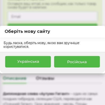
Оставьте ваш email, и мы сообщим, как только товар
снова будет в наличии
Сообщить
Оберіть мову сайту
Будь ласка, оберіть мову, якою вам зручніше
користуватися.
+
Доставка
+
Оплата
Описание
Отзывы
Диплоидная слива «Аутумн Гигант»
– один из самых
поздних гибридов, селекции США, переводится как
«Осенний Гигант». Срок хранения – месяц. Плоды