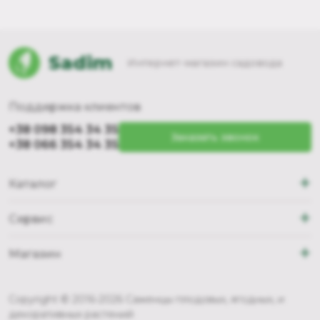
Sadim
Интернет-магазин садовода
Поддержка клиентов
+38 098 354 34 35
Заказать звонок
+38 066 354 34 35
+
Каталог
+
Сервис
+
Магазин
Copyright © 2016-2026 Саженцы плодовых, ягодных, и
декоративных растений