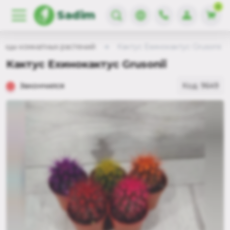
0
Sadim
енцы комнатных растений
Кактус Ехинокактус Grusonii
Кактус Ехинокактус Grusonii
Закончился
Код: 9649