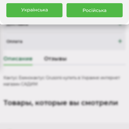
+
Доставка
+
Оплата
Описание
Отзывы
Кактус Ехинокактус Grusonii купить в Украине интернет
магазин САДИМ
Товары, которые вы смотрели