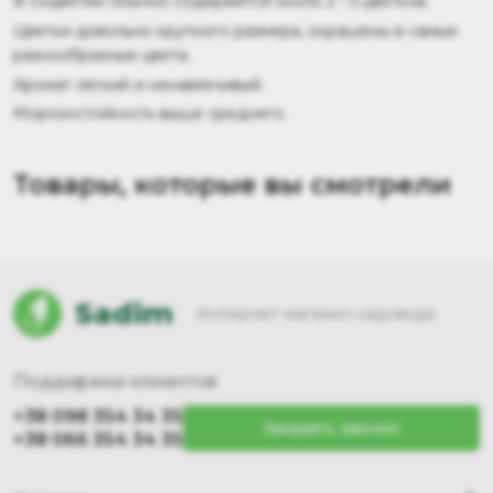
В соцветии обычно содержится около 2 - 5 цветков.
Цветки довольно крупного размера, окрашены в самые
разнообразные цвета.
Аромат легкий и ненавязчивый.
Морозостойкость выше среднего.
Товары, которые вы смотрели
Sadim
Интернет-магазин садовода
Поддержка клиентов
+38 098 354 34 35
Заказать звонок
+38 066 354 34 35