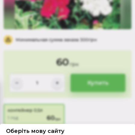
Минимальная сумма заказа 300грн
60
грн
Купить
контейнер 0,5л
60
1 год
грн
Оберіть мову сайту