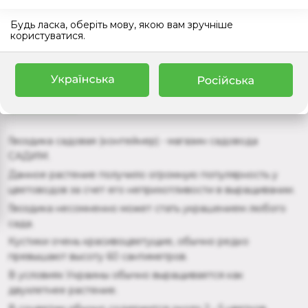
+
Доставка
Будь ласка, оберіть мову, якою вам зручніше
користуватися.
+
Оплата
Описание
Отзывы
Гвоздика садовая (контейнер) - магазин садовода
САДИМ.
Данное растение получило огромную популярность у
цветоводов за счет его неприхотливости в выращивании.
Гвоздика несомненно может стать украшением любого
сада.
Кустики очень красивоцветущие, обычно редко
превышают высоту 60 сантиметров.
В условиях Украины обычно выращивается как
двухлетнее растение.