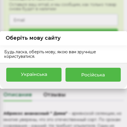
Оставьте ваш email, и мы сообщим, как только товар
снова будет в наличии
Сообщить
Оберіть мову сайту
Будь ласка, оберіть мову, якою вам зручніше
користуватися.
+
Доставка
+
Оплата
Описание
Отзывы
Абрикос ананасный " Дима"
– армянской селекции, но
многие уверены, что это отечественный сорт. По срокам
созревания – ранний. Не требует опылителя. Один из