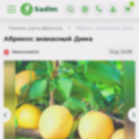
0
Sadim
Ранние сорта абрикоса
Абрикос ананасный Дима
Абрикос ананасный Дима
Закончился
Код: 2408