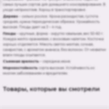
самых лучших сортов для домашнего консервирования. В
уходе неприхотлив. Хорош в транспортировке.
Дерево
– сильно рослое. Крона раскидистая, густота
средняя, нужна периодическая обрезка. Урожайность
высокая. Плоды дает на 3 – 4 год.
Плоды
– крупные, форма - округло-овальная, вес 50-60 г.
Кожура желто-оранжевая, с восковым налетом. Косточка
хорошо отделяется. Мякоть светло-желтая, сочная,
сахаристая, с ароматом ананаса, без волокон. От нехватки
влаги плоды осыпаются.
Съемная зрелость
– середина июня.
Морозостойкость
сорта высокая. Устойчивость ко
многим заболеваниям и вредителям.
Товары, которые вы смотрели